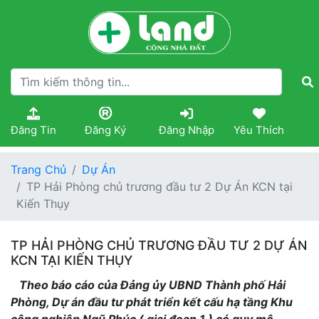
Đăng Tin
Đăng Ký
Đăng Nhập
Yêu Thích
Trang Chủ
Dự Án
TP Hải Phòng chủ trương đầu tư 2 Dự Án KCN tại
Kiến Thụy
TP HẢI PHÒNG CHỦ TRƯƠNG ĐẦU TƯ 2 DỰ ÁN
KCN TẠI KIẾN THỤY
Theo báo cáo của Đảng ủy UBND Thành phố Hải
Phòng, Dự án đầu tư phát triển kết cấu hạ tầng Khu
công nghiệp Ngũ Phúc ( giai đoạn 1 ) có quy mô