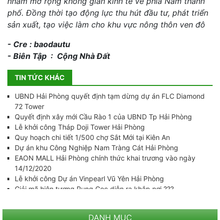
nhằm mở rộng không gian kinh tế về phía Nam thành
phố. Đồng thời tạo động lực thu hút đầu tư, phát triển
sản xuất, tạo việc làm cho khu vực nông thôn ven đô
- Cre : baodautu
- Biên Tập : Cộng Nhà Đất
TIN TỨC KHÁC
UBND Hải Phòng quyết định tạm dừng dự án FLC Diamond
72 Tower
Quyết định xây mới Cầu Rào 1 của UBND Tp Hải Phòng
Lễ khởi công Tháp Doji Tower Hải Phòng
Quy hoạch chi tiết 1/500 chợ Sắt Mới tại Kiên An
Dự án khu Công Nghiệp Nam Tràng Cát Hải Phòng
EAON MALL Hải Phòng chính thức khai trương vào ngày
14/12/2020
Lễ khởi công Dự án Vinpearl Vũ Yên Hải Phòng
Giải mã hiện tượng Rụng Cọc diễn ra khắp nơi ???
Thực hư thông tin xây dựng sân bay mới tại Huyện Tiên Lãng
???
DANH MỤC
Dự án xây dựng nhà ga hành khách T2 Cảng Hàng Không