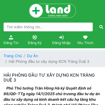
Đăng Tin
Đăng Ký
Đăng Nhập
Yêu Thích
Trang Chủ
Dự Án
Hải Phòng đầu tư xây dựng KCN Tràng Duệ 3
HẢI PHÒNG ĐẦU TƯ XÂY DỰNG KCN TRÀNG
DUỆ 3
Phó Thủ tướng Trần Hồng Hà ký Quyết định số
86/QĐ-TTg ngày 14/1/2025 chủ trương đầu tư dự án
đầu tư xây dựng và kinh doanh kết cấu hạ tầng khu
công nghiệp Tràng Duệ 3, thành phố Hải Phòng (Dự