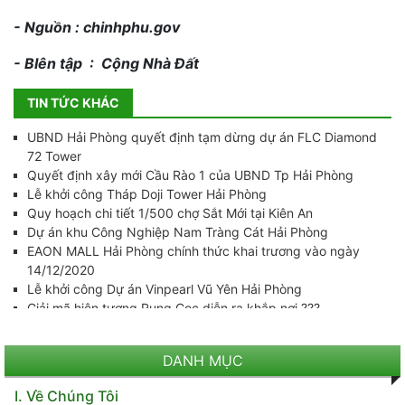
- Nguồn : chinhphu.gov
- BIên tập : Cộng Nhà Đất
TIN TỨC KHÁC
UBND Hải Phòng quyết định tạm dừng dự án FLC Diamond
72 Tower
Quyết định xây mới Cầu Rào 1 của UBND Tp Hải Phòng
Lễ khởi công Tháp Doji Tower Hải Phòng
Quy hoạch chi tiết 1/500 chợ Sắt Mới tại Kiên An
Dự án khu Công Nghiệp Nam Tràng Cát Hải Phòng
EAON MALL Hải Phòng chính thức khai trương vào ngày
14/12/2020
Lễ khởi công Dự án Vinpearl Vũ Yên Hải Phòng
Giải mã hiện tượng Rụng Cọc diễn ra khắp nơi ???
Thực hư thông tin xây dựng sân bay mới tại Huyện Tiên Lãng
???
DANH MỤC
Dự án xây dựng nhà ga hành khách T2 Cảng Hàng Không
Cát Bi
Về Chúng Tôi
Kinh tế Hải Phòng thực tế nằm trong top mấy của Việt Nam