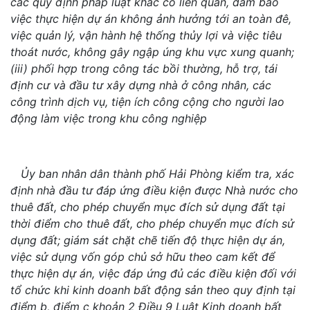
các quy định pháp luật khác có liên quan, đảm bảo
việc thực hiện dự án không ảnh hưởng tới an toàn đê,
việc quản lý, vận hành hệ thống thủy lợi và việc tiêu
thoát nước, không gây ngập úng khu vực xung quanh;
(iii) phối hợp trong công tác bồi thường, hỗ trợ, tái
định cư và đầu tư xây dựng nhà ở công nhân, các
công trình dịch vụ, tiện ích công cộng cho người lao
động làm việc trong khu công nghiệp
Ủy ban nhân dân thành phố Hải Phòng kiểm tra, xác
định nhà đầu tư đáp ứng điều kiện được Nhà nước cho
thuê đất, cho phép chuyển mục đích sử dụng đất tại
thời điểm cho thuê đất, cho phép chuyển mục đích sử
dụng đất; giám sát chặt chẽ tiến độ thực hiện dự án,
việc sử dụng vốn góp chủ sở hữu theo cam kết để
thực hiện dự án, việc đáp ứng đủ các điều kiện đối với
tổ chức khi kinh doanh bất động sản theo quy định tại
điểm b, điểm c khoản 2 Điều 9 Luật Kinh doanh bất