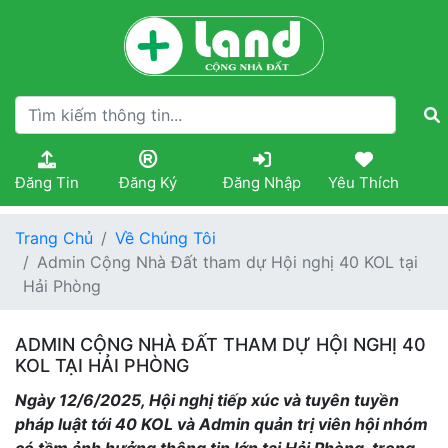
Đăng Tin
Đăng Ký
Đăng Nhập
Yêu Thích
Trang Chủ
Về Chúng Tôi
Admin Cộng Nhà Đất tham dự Hội nghị 40 KOL tại
Hải Phòng
ADMIN CỘNG NHÀ ĐẤT THAM DỰ HỘI NGHỊ 40
KOL TẠI HẢI PHÒNG
Ngày 12/6/2025, Hội nghị tiếp xúc và tuyên tuyền
pháp luật tới 40 KOL và Admin quản trị viên hội nhóm
có tầm ảnh hưởng thông tin lớn tại Hải Phòng, trong