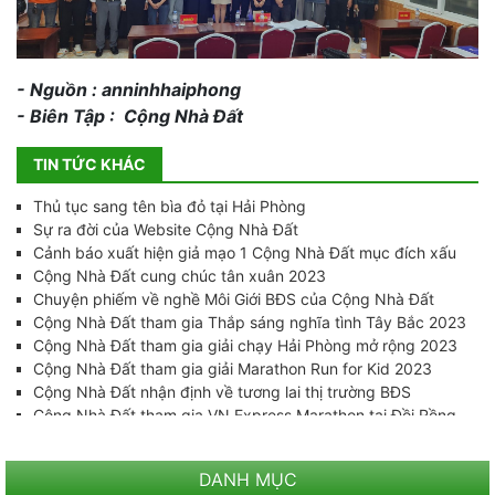
- Nguồn : anninhhaiphong
- Biên Tập : Cộng Nhà Đất
TIN TỨC KHÁC
Thủ tục sang tên bìa đỏ tại Hải Phòng
Sự ra đời của Website Cộng Nhà Đất
Cảnh báo xuất hiện giả mạo 1 Cộng Nhà Đất mục đích xấu
Cộng Nhà Đất cung chúc tân xuân 2023
Chuyện phiếm về nghề Môi Giới BĐS của Cộng Nhà Đất
Cộng Nhà Đất tham gia Thắp sáng nghĩa tình Tây Bắc 2023
Cộng Nhà Đất tham gia giải chạy Hải Phòng mở rộng 2023
Cộng Nhà Đất tham gia giải Marathon Run for Kid 2023
Cộng Nhà Đất nhận định về tương lai thị trường BĐS
Cộng Nhà Đất tham gia VN Express Marathon tại Đồi Rồng
2023
Thống kê dữ liệu Cộng Nhà Đất tháng 2/2024
DANH MỤC
Cộng Nhà Đất tham gia giải Marathon Fastestx Cát Bà