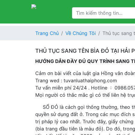
Trang Chủ
Về Chúng Tôi
Thủ tục sang 
THỦ TỤC SANG TÊN BÌA ĐỎ TẠI HẢI
HƯỚNG DẪN ĐẦY ĐỦ QUY TRÌNH SANG TÊN
Cảm ơn bài viết của luật gia Hồng vân đo
Trang wed : tuvanluathaiphong.com
Tư vấn miễn phí 24/24 . Hotline : 0986.05
Mọi người có thắc mắc gì có thể liên hệ tr
SỔ ĐỎ là cách gọi thông thường, theo thó
quyền sử dụng đất ở. Trong các mục đích sử
trị pháp lý cao nhất. Trước đây, giấy chứ
(bìa trang đầu tiên là màu đỏ). Do đó, tron