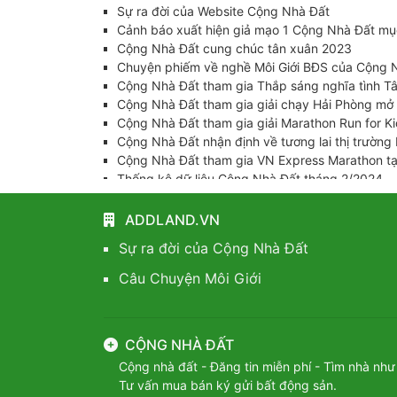
Sự ra đời của Website Cộng Nhà Đất
Cảnh báo xuất hiện giả mạo 1 Cộng Nhà Đất mụ
Cộng Nhà Đất cung chúc tân xuân 2023
Chuyện phiếm về nghề Môi Giới BĐS của Cộng 
Cộng Nhà Đất tham gia Thắp sáng nghĩa tình T
Cộng Nhà Đất tham gia giải chạy Hải Phòng mở
Cộng Nhà Đất tham gia giải Marathon Run for K
Cộng Nhà Đất nhận định về tương lai thị trường
Cộng Nhà Đất tham gia VN Express Marathon tạ
Thống kê dữ liệu Cộng Nhà Đất tháng 2/2024
Cộng Nhà Đất tham gia giải Marathon Fastestx
Thống kê dữ liệu tháng 3/2024 của Cộng Nhà Đ
ADDLAND.VN
Cộng Nhà Đất tham dự giải Marathon Dấu ấn di
Sự ra đời của Cộng Nhà Đất
Cộng Nhà Đất tổng hợp những khu vực bị cấm 
Cộng Nhà Đất cập nhật quy định siết chặt phân
Câu Chuyện Môi Giới
Cộng Nhà Đất hướng dẫn thủ tục cấp chuyển đổ
Cộng Nhà Đất - Tên gọi mới cho sổ đỏ sau ngày
Cộng Nhà Đất thống kê dữ liệu tháng 7/2024
CỘNG NHÀ ĐẤT
Cộng Nhà Đất tham dự giải Marathon Vì Người 
Cộng Nhà Đất thống kê dữ liệu truy cập tháng 
Cộng nhà đất - Đăng tin miễn phí - Tìm nhà như
Cộng Nhà Đất tham gia giải Marathon VTV Cát 
Tư vấn mua bán ký gửi bất động sản.