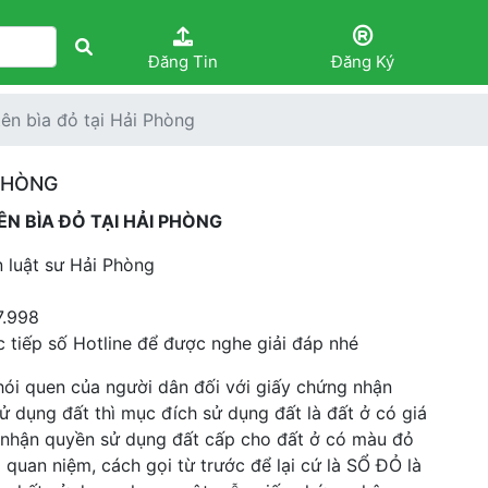
Đăng Tin
Đăng Ký
tên bìa đỏ tại Hải Phòng
 PHÒNG
 BÌA ĐỎ TẠI HẢI PHÒNG
àn luật sư Hải Phòng
7.998
ục tiếp số Hotline để được nghe giải đáp nhé
i quen của người dân đối với giấy chứng nhận
 dụng đất thì mục đích sử dụng đất là đất ở có giá
ng nhận quyền sử dụng đất cấp cho đất ở có màu đỏ
g quan niệm, cách gọi từ trước để lại cứ là SỔ ĐỎ là