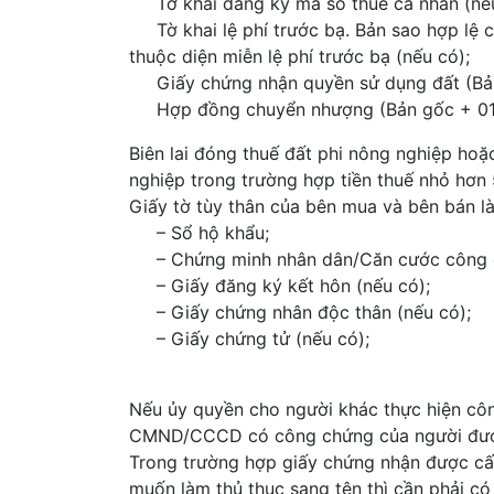
Tờ khai đăng ký mã số thuế cá nhân (nếu
Tờ khai lệ phí trước bạ. Bản sao hợp lệ cá
thuộc diện miễn lệ phí trước bạ (nếu có);
Giấy chứng nhận quyền sử dụng đất (Bản
Hợp đồng chuyển nhượng (Bản gốc + 01
Biên lai đóng thuế đất phi nông nghiệp ho
nghiệp trong trường hợp tiền thuế nhỏ hơn
Giấy tờ tùy thân của bên mua và bên bán l
– Sổ hộ khẩu;
– Chứng minh nhân dân/Căn cước công dân
– Giấy đăng ký kết hôn (nếu có);
– Giấy chứng nhân độc thân (nếu có);
– Giấy chứng tử (nếu có);
Nếu ủy quyền cho người khác thực hiện côn
CMND/CCCD có công chứng của người đượ
Trong trường hợp giấy chứng nhận được cấp
muốn làm thủ thục sang tên thì cần phải c