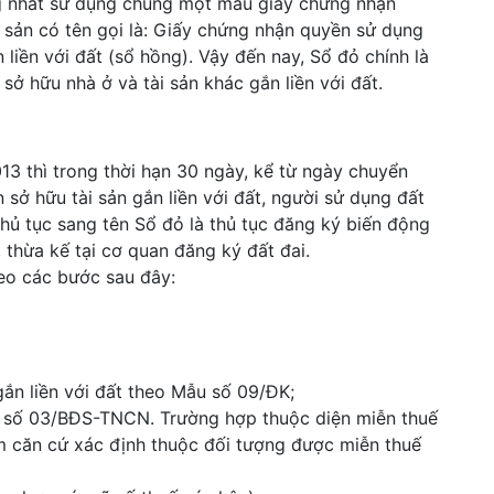
ng nhất sử dụng chung một mẫu giấy chứng nhận
 sản có tên gọi là: Giấy chứng nhận quyền sử dụng
 liền với đất (sổ hồng). Vậy đến nay, Sổ đỏ chính là
ở hữu nhà ở và tài sản khác gắn liền với đất.
 thì trong thời hạn 30 ngày, kể từ ngày chuyển
sở hữu tài sản gắn liền với đất, người sử dụng đất
Thủ tục sang tên Sổ đỏ là thủ tục đăng ký biến động
 thừa kế tại cơ quan đăng ký đất đai.
eo các bước sau đây:
ắn liền với đất theo Mẫu số 09/ĐK;
số 03/BĐS-TNCN. Trường hợp thuộc diện miễn thuế
àm căn cứ xác định thuộc đối tượng được miễn thuế