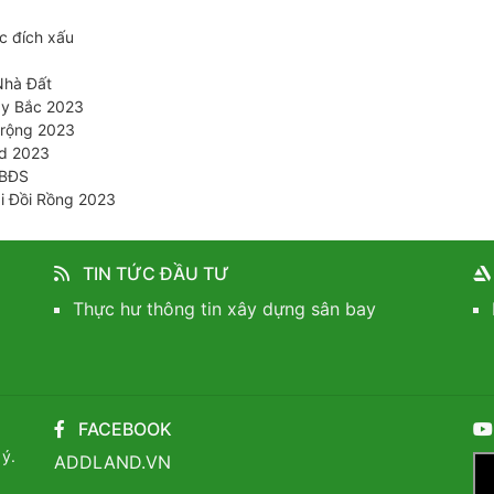
c đích xấu
Nhà Đất
ây Bắc 2023
 rộng 2023
id 2023
 BĐS
i Đồi Rồng 2023
 Cát Bà Amantina 2024
ất
TIN TỨC ĐẦU TƯ
 sản 28/4/2024
Thực hư thông tin xây dựng sân bay
phân lô BĐS
 lô BĐS ?
i đất 2024
 1/8/2024
FACEBOOK
Nghèo Kiến An 2024
9/2024
 ý.
ADDLAND.VN
Bà 19/10/2024