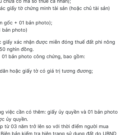
 chưa có mã số thuế cá nhân);
c giấy tờ chứng minh tài sản (hoặc chủ tài sản)
 gốc + 01 bản photo);
 bản photo)
ặc giấy xác nhận được miễn đóng thuế đất phi nông
 50 nghìn đồng.
à 01 bản photo công chứng, bao gồm:
 hoặc giấy tờ có giá trị tương đương;
g việc cần có thêm: giấy ủy quyền và 01 bản photo
c ủy quyền.
 từ 03 năm trở lên so với thời điểm người mua
ó Biên bản kiểm tra hiện trạng sử dụng đất do UBND