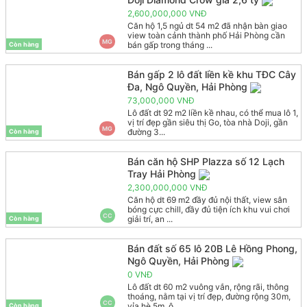
2,600,000,000 VNĐ
Căn hộ 1,5 ngủ dt 54 m2 đã nhận bàn giao
view toàn cảnh thành phố Hải Phòng cần
MG
bán gấp trong tháng ...
Còn hàng
Bán gấp 2 lô đất liền kề khu TĐC Cây
Đa, Ngô Quyền, Hải Phòng
73,000,000 VNĐ
Lô đất dt 92 m2 liền kề nhau, có thể mua lô 1,
vị trí đẹp gần siêu thị Go, tòa nhà Doji, gần
MG
đường 3...
Còn hàng
Bán căn hộ SHP Plazza số 12 Lạch
Tray Hải Phòng
2,300,000,000 VNĐ
Căn hộ dt 69 m2 đầy đủ nội thất, view sân
bóng cực chill, đầy đủ tiện ích khu vui chơi
CC
giải trí, an ...
Còn hàng
Bán đất số 65 lô 20B Lê Hồng Phong,
Ngô Quyền, Hải Phòng
0 VNĐ
Lô đất dt 60 m2 vuông vắn, rộng rãi, thông
thoáng, nằm tại vị trí đẹp, đường rộng 30m,
CC
vỉa hè 5m, ô ...
Còn hàng