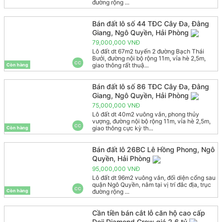
đường rộng ...
Bán đất lô số 44 TĐC Cây Đa, Đằng
Giang, Ngô Quyền, Hải Phòng
79,000,000 VNĐ
Lô đất dt 67m2 tuyến 2 đường Bạch Thái
Bưởi, đường nội bộ rộng 11m, vỉa hè 2,5m,
CC
giao thông rất thuậ...
Còn hàng
Bán đất lô số 86 TĐC Cây Đa, Đằng
Giang, Ngô Quyền, Hải Phòng
75,000,000 VNĐ
Lô đất dt 40m2 vuông vắn, phong thủy
vượng, đường nội bộ rộng 11m, vỉa hè 2,5m,
CC
giao thông cực kỳ th...
Còn hàng
Bán đất lô 26BC Lê Hồng Phong, Ngô
Quyền, Hải Phòng
95,000,000 VNĐ
Lô đất dt 96m2 vuông vắn, đối diện cổng sau
quận Ngô Quyền, nằm tại vị trí đắc địa, trục
CC
đường rộng ...
Còn hàng
Cần tiền bán cắt lỗ căn hộ cao cấp
Doji Diamond Crow giá 2,6 tỷ