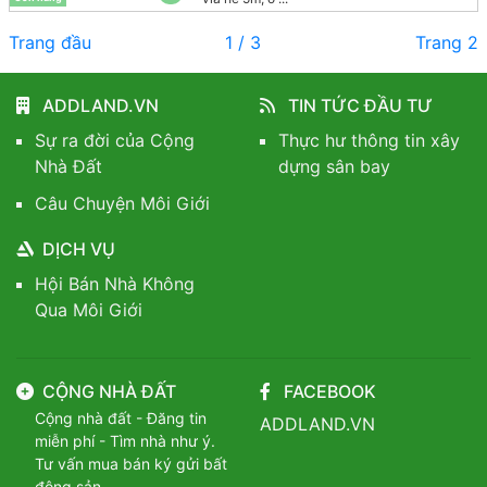
Trang đầu
1 / 3
Trang 2
ADDLAND.VN
TIN TỨC ĐẦU TƯ
Sự ra đời của Cộng
Thực hư thông tin xây
Nhà Đất
dựng sân bay
Câu Chuyện Môi Giới
DỊCH VỤ
Hội Bán Nhà Không
Qua Môi Giới
CỘNG NHÀ ĐẤT
FACEBOOK
Cộng nhà đất - Đăng tin
ADDLAND.VN
miễn phí - Tìm nhà như ý.
Tư vấn mua bán ký gửi bất
động sản.