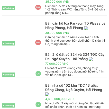
35,000,000 VNĐ
Diện tích 77m² x 5 tầng có thang máy Tầng
MG
Còn hàng
1–2: Thông sàn, WC riêng,Tầng 3–4: Đã chia
phòng,Tầng 5: S...
Bán căn hộ tòa Parkson TD Plazza Lê
Hồng Phong, Hải Phòng
38,000,000 VNĐ
Căn hộ diện tích 174m2 view toàn cảnh
thành phố cực đẹp, bên dưới chân là siêu thị
MG
Go, trung tâm tiệ...
Còn hàng
Bán 2 lô đất số 324 và 334 TĐC Cây
Đa, Ngô Quyền, Hải Phòng
77,000,000 VNĐ
Lô đất dt 40m2 vuông vắn, phong thủy
vượng, nằm trên trục đường nội bộ rộng 11m,
CC
vỉa hè 2,5m, gần Si...
Còn hàng
Bán nhà số 102 khu TĐC 13 gốc,
Đằng Giang, Ngô Quyền, Hải Phòng
4,600,000,000 VNĐ
Nhà dt 40m2 xây mới 4 tầng độc lập rất kiên
CC
Còn hàng
cố, chắc chắn, thiết kế hiện đại, trẻ trung,