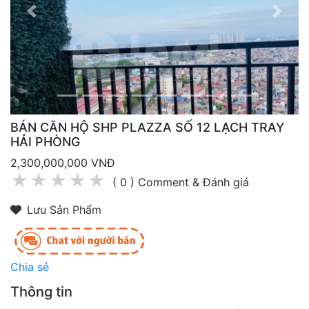
Previous
Next
BÁN CĂN HỘ SHP PLAZZA SỐ 12 LẠCH TRAY
HẢI PHÒNG
2,300,000,000 VNĐ
★
★
★
★
★
( 0 ) Comment & Đánh giá
Lưu Sản Phẩm
Chia sẻ
Thông tin