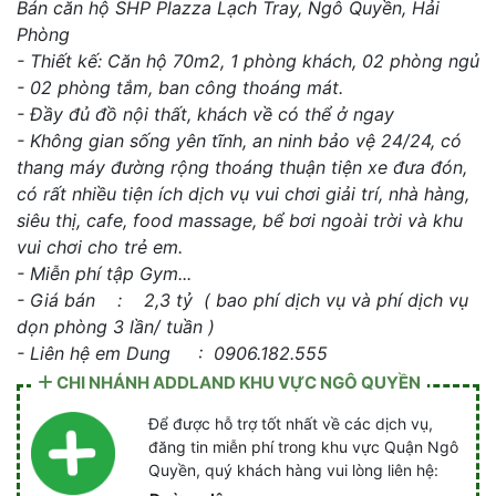
Bán căn hộ SHP Plazza Lạch Tray, Ngô Quyền, Hải
Phòng
- Thiết kế: Căn hộ 70m2, 1 phòng khách, 02 phòng ngủ
- 02 phòng tắm, ban công thoáng mát.
- Đầy đủ đồ nội thất, khách về có thể ở ngay
- Không gian sống yên tĩnh, an ninh bảo vệ 24/24, có
thang máy đường rộng thoáng thuận tiện xe đưa đón,
có rất nhiều tiện ích dịch vụ vui chơi giải trí, nhà hàng,
siêu thị, cafe, food massage, bể bơi ngoài trời và khu
vui chơi cho trẻ em.
- Miễn phí tập Gym...
- Giá bán : 2,3 tỷ ( bao phí dịch vụ và phí dịch vụ
dọn phòng 3 lần/ tuần )
- Liên hệ em Dung : 0906.182.555
CHI NHÁNH ADDLAND KHU VỰC NGÔ QUYỀN
Để được hỗ trợ tốt nhất về các dịch vụ,
đăng tin miễn phí trong khu vực Quận Ngô
Quyền, quý khách hàng vui lòng liên hệ: