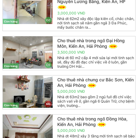
Nguyễn Lương Bằng, Kiến An, HP
3,000,000 VNĐ
Nhà dt 62m2 xây độc lập kiên cố, chắc chắn,
CC
Còn hàng
nới tinh sạch sẽ nằm gần ngã 3 Đa Phúc,
mấy bước chân ra...
Cho thuê nhà trong ngõ Đại Hồng
Môn, Kiến An, Hải Phòng
3,500,000 VNĐ
Nhà dt 60 m2 cấp 4 mới sửa lại mới tinh sạch
sẽ, đầy đủ đồ đạc chỉ việc về ở luôn, gần
CC
trường DH Hải...
Còn hàng
Cho thuê nhà chung cư Bắc Sơn, Kiến
An, Hải Phòng
5,000,000 VNĐ
Nhà dt 63m2 bao gồm 2 ngủ full đồ chỉ việc
sách vali về ở, gần ngã 6 Quán Trữ, chợ bệnh
MG
viện, trường...
Còn hàng
Cho thuê nhà trong ngõ Đồng Hòa,
Kiến An, Hải Phòng
5,000,000 VNĐ
Nhà dt 48m2 xây 3 tầng mới tinh sạch sẽ bào