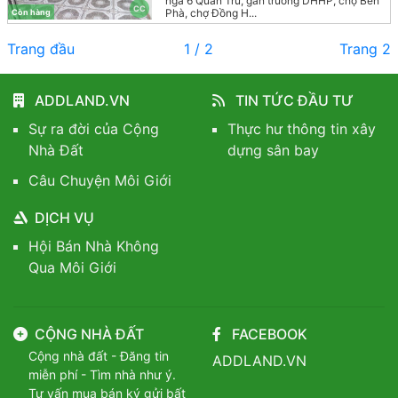
ngã 6 Quán Trữ, gần trường DHHP, chợ Bến
CC
Phà, chợ Đồng H...
Còn hàng
Trang đầu
1 / 2
Trang 2
ADDLAND.VN
TIN TỨC ĐẦU TƯ
Sự ra đời của Cộng
Thực hư thông tin xây
Nhà Đất
dựng sân bay
Câu Chuyện Môi Giới
DỊCH VỤ
Hội Bán Nhà Không
Qua Môi Giới
CỘNG NHÀ ĐẤT
FACEBOOK
Cộng nhà đất - Đăng tin
ADDLAND.VN
miễn phí - Tìm nhà như ý.
Tư vấn mua bán ký gửi bất