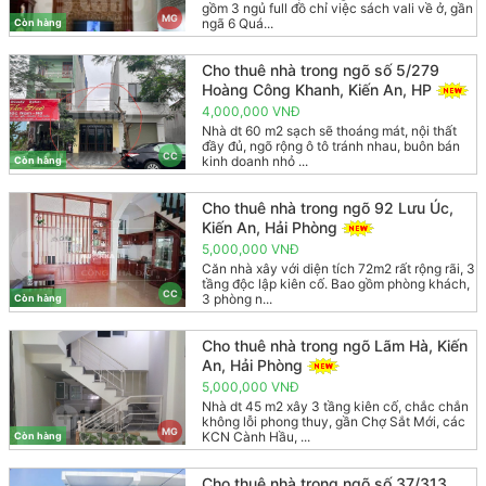
gồm 3 ngủ full đồ chỉ việc sách vali về ở, gần
MG
ngã 6 Quá...
Còn hàng
Cho thuê nhà trong ngõ số 5/279
Hoàng Công Khanh, Kiến An, HP
4,000,000 VNĐ
Nhà dt 60 m2 sạch sẽ thoáng mát, nội thất
đầy đủ, ngõ rộng ô tô tránh nhau, buôn bán
CC
kinh doanh nhỏ ...
Còn hàng
Cho thuê nhà trong ngõ 92 Lưu Úc,
Kiến An, Hải Phòng
5,000,000 VNĐ
Căn nhà xây với diện tích 72m2 rất rộng rãi, 3
tầng độc lập kiên cố. Bao gồm phòng khách,
CC
3 phòng n...
Còn hàng
Cho thuê nhà trong ngõ Lãm Hà, Kiến
An, Hải Phòng
5,000,000 VNĐ
Nhà dt 45 m2 xây 3 tầng kiên cố, chắc chắn
không lỗi phong thuy, gần Chợ Sắt Mới, các
MG
KCN Cành Hầu, ...
Còn hàng
Cho thuê nhà trong ngõ số 37/313