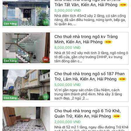
Trần Tất Văn, Kiến An, Hải Phòng
3,000,000 VNĐ
Nhà diện tích 45m2 xây 2 tầng, có sân cổng
riêng, đã sẵn điều hoàng, nóng lạnh, bếp ga,
CC
tủ quần áo, ...
Còn hàng
Cho thuê nhà trong ngõ kv Tràng
Minh, Kiến An, Hải Phòng
8,000,000 VNĐ
Nhà dt 50 m2 xây mới tinh 3 tầng, ngõ nông ô
tô đỗ cửa, gần chợ trường DHHP, kv trung
MG
tâm đông dân c...
Còn hàng
Cho thuê nhà trong ngõ số 187 Phan
Trứ, Lãm Hà, Kiến An, Hải Phòng
5,000,000 VNĐ
Vị trí gần ngay sát chân Cầu Niệm, cách
trung tâm thành phố 4km. Nhà xây 3 tầng
CC
sạch đẹp, ,2 ngủ ,2 ...
Còn hàng
Cho thuê nhà trong ngõ 6 Trữ Khê,
Quán Trữ, Kiến An, Hải Phòng
2,000,000 VNĐ
Nhà dt 52 m2 1 tầng, ngay đầu đường Trữ Khê