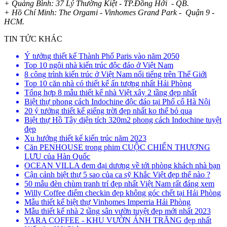
+ Quảng Bình: 37 Lý Thường Kiệt - TP.Đồng Hới - QB.
+ Hồ Chí Minh: The Orgami - Vinhomes Grand Park - Quận 9 -
HCM.
TIN TỨC KHÁC
Ý tưởng thiết kế Thành Phố Paris vào năm 2050
Top 10 ngôi nhà kiến trúc độc đáo ở Việt Nam
8 công trình kiến trúc ở Việt Nam nổi tiếng trên Thế Giới
Top 10 căn nhà có thiết kế ấn tượng nhất Hải Phòng
Tổng hợp 8 mẫu thiết kế nhà Việt xây 2 tầng đẹp nhất
Biệt thự phong cách Indochine độc đáo tại Phố cổ Hà Nội
20 ý tưởng thiết kế giếng trời đẹp nhất ko thể bỏ qua
Biệt thự Hồ Tây diện tích 320m2 phong cách Indochine tuyệt
đẹp
Xu hướng thiết kế kiến trúc năm 2023
Căn PENHOUSE trong phim CUỘC CHIẾN THƯỢNG
LƯU của Hàn Quốc
OCEAN VILLA đem đại dương về tới phòng khách nhà bạn
Cận cảnh biệt thự 5 sao của ca sỹ Khắc Việt đẹp thế nào ?
50 mẫu đèn chùm tranh trí đẹp nhất Việt Nam rất đáng xem
Willy Coffee điểm checkin đẹp không góc chết tại Hải Phòng
Mẫu thiết kế biệt thự Vinhomes Imperria Hải Phòng
Mẫu thiết kế nhà 2 tầng sân vườn tuyệt đẹp mới nhất 2023
YARA COFFEE - KHU VƯỜN ÁNH TRĂNG đẹp nhất