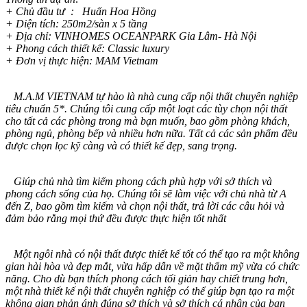
+ Chủ đầu tư : Huấn Hoa Hồng
+ Diện tích: 250m2/sàn x 5 tầng
+ Địa chỉ: VINHOMES OCEANPARK Gia Lâm- Hà Nội
+ Phong cách thiết kế: Classic luxury
+ Đơn vị thực hiện: MAM Vietnam
M.A.M VIETNAM tự hào là nhà cung cấp nội thất chuyên nghiệp
tiêu chuẩn 5*. Chúng tôi cung cấp một loạt các tùy chọn nội thất
cho tất cả các phòng trong mà bạn muốn, bao gồm phòng khách,
phòng ngủ, phòng bếp và nhiều hơn nữa. Tất cả các sản phẩm đều
được chọn lọc kỹ càng và có thiết kế đẹp, sang trọng.
Giúp chủ nhà tìm kiếm phong cách phù hợp với sở thích và
phong cách sống của họ. Chúng tôi sẽ làm việc với chủ nhà từ A
đến Z, bao gồm tìm kiếm và chọn nội thất, trả lời các câu hỏi và
đảm bảo rằng mọi thứ đều được thực hiện tốt nhất
Một ngôi nhà có nội thất được thiết kế tốt có thể tạo ra một không
gian hài hòa và đẹp mắt, vừa hấp dẫn về mặt thẩm mỹ vừa có chức
năng. Cho dù bạn thích phong cách tối giản hay chiết trung hơn,
một nhà thiết kế nội thất chuyên nghiệp có thể giúp bạn tạo ra một
không gian phản ánh đúng sở thích và sở thích cá nhân của bạn