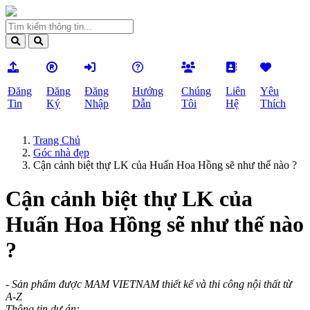
Đăng
Đăng
Đăng
Hướng
Chúng
Liên
Yêu
Tin
Ký
Nhập
Dẫn
Tôi
Hệ
Thích
Trang Chủ
Góc nhà đẹp
Cận cảnh biệt thự LK của Huấn Hoa Hồng sẽ như thế nào ?
Cận cảnh biệt thự LK của
Huấn Hoa Hồng sẽ như thế nào
?
- Sản phẩm được MAM VIETNAM thiết kế và thi công nội thất từ
A-Z
Thông tin dự án: