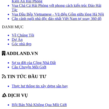
Kiến An Hải Phòng
Vua Chả Cá Hải Phòng với phong cách kiến trúc Đảo Hải
Tặc
Vua Đầu Bếp Vietnamese - Vũ điệu Gốm giữa lòng Hà Nội
Cận cảnh ngôi nhà độc đáo nhất Viêt Nam tự xoay 360 độ
DANH MỤC
Về Chúng Tôi
Dự Án
Góc nhà đẹp
ADDLAND.VN
Sự ra đời của Cộng Nhà Đất
Câu Chuyện Môi Giới
TIN TỨC ĐẦU TƯ
Thực hư thông tin xây dựng sân bay
DỊCH VỤ
Hội Bán Nhà Không Qua Môi Giới