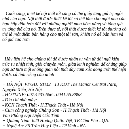
Cuối cùng, thiết kế nội thất tốt cũng có thể giúp tăng giá trị ngôi
nhà của bạn. Nội thất được thiết kế tốt có thể làm cho ngôi nhà của
bạn hấp dẫn hơn đối với những người mua tiềm năng và tăng giá
trị tổng thể của nó. Trên thực tế, nội thất được thiết kế tốt thường có
thể là một điểm bán hàng cho một tài sản, khiến nó dễ bán hơn và
có giá cao hơn
Hãy liên hệ cho chúng tôi để được nhận tư vấn từ đội ngũ kiến
trúc sư nhiệt tình, giỏi chuyên môn, giàu kinh nghiệm để chúng giúp
bạn sở hữu một không gian nội thất đầy cảm xúc đồng thời thể hiện
được cá tính riêng của mình
+ HÀ NỘI VPGD: 6TM2 - 13 KDT The Manor Central Park,
Nguyễn Xiển, Hà Nội
- HOTLINE: 097.4433.666 - 0941.55.8888
- Địa chỉ nhà máy:
- KCN Thạch Thất - H.Thạch Thất - Hà Nội
- Cụm công nghiệp Chàng Sơn - H.Thạch Thất - Hà Nội
Văn Phòng Đại Diện Các Tình
+ Quảng Ninh: 620 Hoàng Quốc Việt, TP.Cẩm Phả - QN.
+ Nghệ An: 35 Trần Huy Liệu - TP.Vinh - NA.