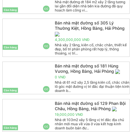
Nhà mặt đường dt 184 m2 xây 2 tầng tương
lai gần đối diện nhà bên kia đường đã quy
CC
hoach làm công vi...
Còn hàng
Bán nhà mặt đường số 305 Lý
Thường Kiệt, Hồng Bàng, Hải Phòng
4,300,000,000 VNĐ
Nhà xây 2 tầng, kiên cố, chắc chắn, thiết kế
CC
Còn hàng
đẹp, bố trí phân phòng rất hợp lý, thông
thoáng, vị trí...
Bán nhà mặt đường số 181 Hùng
Vương, Hồng Bàng, Hải Phòng
0 VNĐ
Nhà dt 61 m2 xây 2,5 tầng kiên cố, chắc chắn
lô góc mặt đường vị trí đắc đại thuận tiện kinh
CC
doanh b...
Còn hàng
Bán nhà mặt đường số 129 Phan Bội
Châu, Hồng Bàng, Hải Phòng
19,000,000 VNĐ
Nhà dt 103m2 xây 5 tầng vị trí đắc địa chủ
nhân mới mua về vừa ở vừa kết hợp kinh
CC
doanh buôn bán đư...
Còn hàng