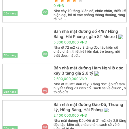
★
★
★
★
★
0 VNĐ
Nhà xây 10 tầng, kiên cố, chắc chắn, thiết kế
CC
Còn hàng
hiện đại, bố trí các phòng thông thoáng, rộng
rãi và ...
Bán nhà mặt đường số 4/97 Hồng
Bàng, Hải Phòng ( gần ST Metro )
5,300,000,000 VNĐ
Nhà dt 72 m2 xây 3 tầng độc lập kiên cố
chắc chắn, thiết kế hiện đại, trẻ trung, nội
CC
thất đẹp, mặt đ...
Còn hàng
Bán nhà mặt đường Hàm Nghi lô góc
xây 3 tầng giá 2,6 tỷ
2,600,000,000 VNĐ
Nhà dt 39 m2 dân xây 3 tầng độc lập rất tâm
huyết tường 20 kiên cố , sạch sẽ về ở luôn , ô
MG
tô đỗ cửa...
Còn hàng
Bán nhà mặt đường Đào Đô, Thượng
Lý, Hồng Bàng, Hải Phòng
2,400,000,000 VNĐ
Nhà mặt đường Đào Đô dt 31 m2 xây 2,5 tầng
độc lập, kiên cố, chắc chắn, sạch sẽ về ở
MG
luôn, vị trí đẹ...
Còn hàng