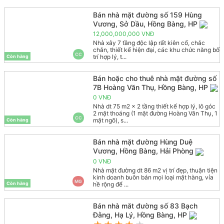
Bán nhà mặt đường số 159 Hùng
Vương, Sở Dầu, Hồng Bàng, HP
12,000,000,000 VNĐ
Nhà xây 7 tầng độc lập rất kiên cố, chắc
chắn, thiết kế hiện đại, các khu chức năng bố
CC
trí hợp lý, t...
Còn hàng
Bán hoặc cho thuê nhà mặt đường số
7B Hoàng Văn Thụ, Hồng Bàng, HP
0 VNĐ
Nhà dt 75 m2 x 2 tầng thiết kế hợp lý, lô góc
2 mặt thoáng (1 mặt đường Hoàng Văn Thụ, 1
CC
mặt ngõ), s...
Còn hàng
Bán nhà mặt đường Hùng Duệ
Vương, Hồng Bàng, Hải Phòng
0 VNĐ
Nhà mặt đường dt 86 m2 vị trí đẹp, thuận tiện
kinh doanh buôn bán mọi loại mặt hàng, vỉa
MG
hề rộng để ...
Còn hàng
Bán nhà măt đường số 83 Bạch
Đằng, Hạ Lý, Hồng Bàng, HP