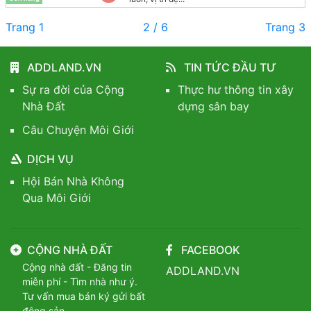
Trang 1
2 / 6
Trang 3
ADDLAND.VN
TIN TỨC ĐẦU TƯ
Sự ra đời của Cộng
Thực hư thông tin xây
Nhà Đất
dựng sân bay
Câu Chuyện Môi Giới
DỊCH VỤ
Hội Bán Nhà Không
Qua Môi Giới
CỘNG NHÀ ĐẤT
FACEBOOK
Cộng nhà đất - Đăng tin
ADDLAND.VN
miễn phí - Tìm nhà như ý.
Tư vấn mua bán ký gửi bất
động sản.