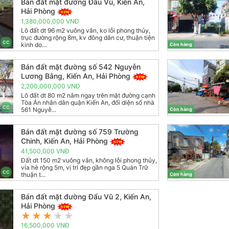
Bán đất mặt đường Đẩu Vũ, Kiến An,
Hải Phòng
1,380,000,000 VNĐ
Lô đất dt 96 m2 vuông vắn, ko lỗi phong thủy,
trục đường rộng 8m, kv đông dân cư, thuận tiện
CC
kinh do...
Còn hàng
Bán đất mặt đường số 542 Nguyễn
Lương Bằng, Kiến An, Hải Phòng
2,200,000,000 VNĐ
Lô đất dt 80 m2 nằm ngay trên mặt đường cạnh
Tòa Án nhân dân quận Kiến An, đối diện số nhà
CC
561 Nguyễ...
Còn hàng
Bán đất mặt đường số 759 Trường
Chinh, Kiến An, Hải Phòng
41,500,000 VNĐ
Đất dt 150 m2 vuông vắn, không lỗi phong thủy,
vỉa hè rộng 5m, vị trí đẹp gần nga 5 Quán Trữ
CC
thuận t...
Còn hàng
Bán đất mặt đường Đẩu Vũ 2, Kiến An,
Hải Phòng
★
★
★
★
★
16,500,000 VNĐ