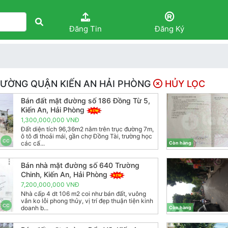
Đăng Tin
Đăng Ký
ĐƯỜNG QUẬN KIẾN AN HẢI PHÒNG
HỦY LỌC
Bán đất mặt đường số 186 Đồng Từ 5,
Kiến An, Hải Phòng
1,300,000,000 VNĐ
Đất diện tích 96,36m2 nằm trên trục đường 7m,
ô tô đi thoải mái, gần chợ Đồng Tài, trường học
CC
các cấ...
Còn hàng
Bán nhà mặt đường số 640 Trường
Chinh, Kiến An, Hải Phòng
7,200,000,000 VNĐ
Nhà cấp 4 dt 106 m2 coi như bán đất, vuông
vắn ko lỗi phong thủy, vị trí đẹp thuận tiện kinh
CC
doanh b...
Còn hàng