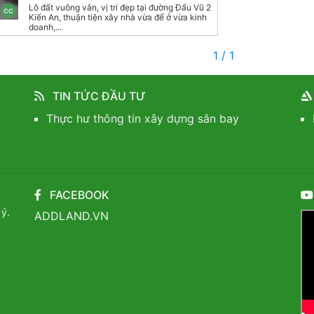
Lô đất vuông vắn, vị trí đẹp tại đường Đẩu Vũ 2
CC
Kiến An, thuận tiện xây nhà vừa để ở vừa kinh
doanh,...
1 / 1
TIN TỨC ĐẦU TƯ
Thực hư thông tin xây dựng sân bay
FACEBOOK
 ý.
ADDLAND.VN