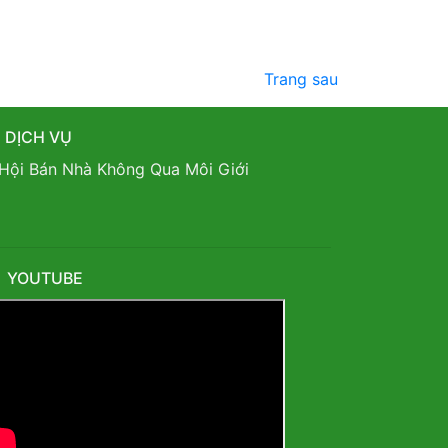
Trang sau
DỊCH VỤ
Hội Bán Nhà Không Qua Môi Giới
YOUTUBE