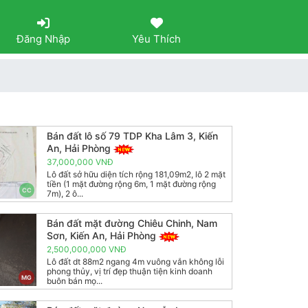
Đăng Nhập
Yêu Thích
Bán đất lô số 79 TDP Kha Lâm 3, Kiến
An, Hải Phòng
37,000,000 VNĐ
Lô đất sở hữu diện tích rộng 181,09m2, lô 2 mặt
tiền (1 mặt đường rộng 6m, 1 mặt đường rộng
CC
7m), 2 ô...
Bán đất mặt đường Chiêu Chinh, Nam
Sơn, Kiến An, Hải Phòng
2,500,000,000 VNĐ
Lô đất dt 88m2 ngang 4m vuông vắn không lỗi
phong thủy, vị trí đẹp thuận tiện kinh doanh
MG
buôn bán mọ...