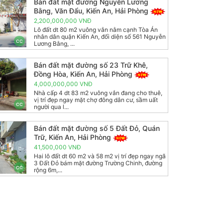
Bán đất mặt đường Nguyễn Lương
Bằng, Văn Đẩu, Kiến An, Hải Phòng
2,200,000,000 VNĐ
Lô đất dt 80 m2 vuông vắn nằm cạnh Tòa Án
nhân dân quận Kiến An, đối diện số 561 Nguyễn
CC
Lương Bằng, ...
Bán đất mặt đường số 23 Trữ Khê,
Đồng Hòa, Kiến An, Hải Phòng
4,000,000,000 VNĐ
Nhà cấp 4 dt 83 m2 vuông vắn đang cho thuê,
vị trí đẹp ngay mặt chợ đông dân cư, sầm uất
CC
người qua l...
Bán đất mặt đường số 5 Đất Đỏ, Quán
Trữ, Kiến An, Hải Phòng
41,500,000 VNĐ
Hai lô đất dt 60 m2 và 58 m2 vị trí đẹp ngay ngã
3 Đất Đỏ bám mặt đường Trường Chinh, đường
CC
rộng 6m,...