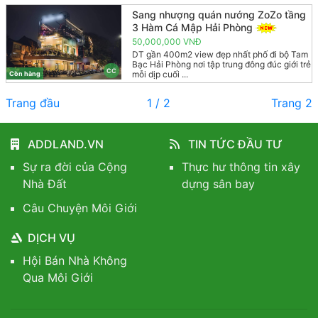
Sang nhượng quán nướng ZoZo tầng
3 Hàm Cá Mập Hải Phòng
50,000,000 VNĐ
DT gần 400m2 view đẹp nhất phố đi bộ Tam
Bạc Hải Phòng nơi tập trung đông đúc giới trẻ
CC
mỗi dịp cuối ...
Còn hàng
Trang đầu
1 / 2
Trang 2
ADDLAND.VN
TIN TỨC ĐẦU TƯ
Sự ra đời của Cộng
Thực hư thông tin xây
Nhà Đất
dựng sân bay
Câu Chuyện Môi Giới
DỊCH VỤ
Hội Bán Nhà Không
Qua Môi Giới