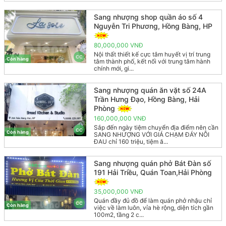
Sang nhượng shop quần áo số 4
Nguyễn Tri Phương, Hồng Bàng, HP
80,000,000 VNĐ
Nội thất thiết kế cực tâm huyết vị trí trung
CC
Còn hàng
tâm thành phố, kết nối với trung tâm hành
chính mới, gi...
Sang nhượng quán ăn vặt số 24A
Trần Hưng Đạo, Hồng Bàng, Hải
Phòng
160,000,000 VNĐ
Sắp đến ngày tiệm chuyển địa điểm nên cần
CC
Còn hàng
SANG NHƯỢNG VỚI GIÁ CHẠM ĐÁY NỖI
ĐAU chỉ 160 triệu, tiệm ă...
Sang nhượng quán phở Bát Đàn số
191 Hải Triều, Quán Toan,Hải Phòng
35,000,000 VNĐ
Quán đầy đủ đồ để làm quán phở nhậu chỉ
CC
Còn hàng
việc về làm luôn, vỉa hè rộng, diện tích gần
100m2, tầng 2 c...