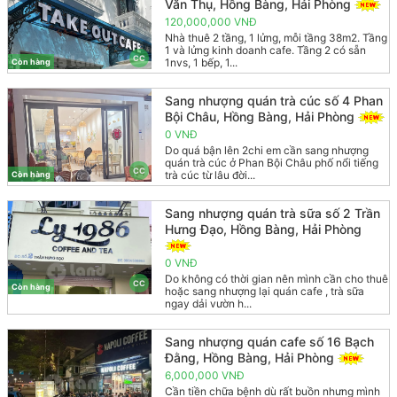
Văn Thụ, Hồng Bàng, Hải Phòng
120,000,000 VNĐ
Nhà thuê 2 tầng, 1 lửng, mỗi tầng 38m2. Tầng
1 và lửng kinh doanh cafe. Tầng 2 có sẵn
CC
1nvs, 1 bếp, 1...
Còn hàng
Sang nhượng quán trà cúc số 4 Phan
Bội Châu, Hồng Bàng, Hải Phòng
0 VNĐ
Do quá bận lên 2chi em cần sang nhượng
quán trà cúc ở Phan Bội Châu phố nổi tiếng
CC
trà cúc từ lâu đời...
Còn hàng
Sang nhượng quán trà sữa số 2 Trần
Hưng Đạo, Hồng Bàng, Hải Phòng
0 VNĐ
Do không có thời gian nên mình cần cho thuê
CC
Còn hàng
hoặc sang nhượng lại quán cafe , trà sữa
ngay dải vườn h...
Sang nhượng quán cafe số 16 Bạch
Đằng, Hồng Bàng, Hải Phòng
6,000,000 VNĐ
Cần tiền chữa bệnh dù rất buồn nhưng mình