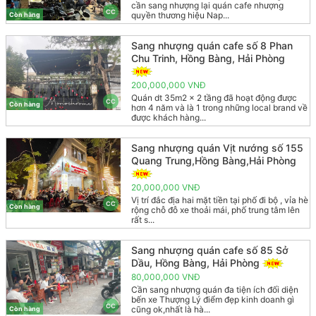
cần sang nhượng lại quán cafe nhượng
CC
quyền thương hiệu Nap...
Còn hàng
Sang nhượng quán cafe số 8 Phan
Chu Trinh, Hồng Bàng, Hải Phòng
200,000,000 VNĐ
Quán dt 35m2 x 2 tầng đã hoạt động được
CC
Còn hàng
hơn 4 năm và là 1 trong những local brand về
được khách hàng...
Sang nhượng quán Vịt nướng số 155
Quang Trung,Hồng Bàng,Hải Phòng
20,000,000 VNĐ
Vị trí đắc địa hai mặt tiền tại phố đi bộ , vỉa hè
CC
Còn hàng
rộng chỗ đỗ xe thoải mái, phố trung tâm lên
rất s...
Sang nhượng quán cafe số 85 Sở
Dầu, Hồng Bàng, Hải Phòng
80,000,000 VNĐ
Cần sang nhượng quán đa tiện ích đối diện
bến xe Thượng Lý điểm đẹp kinh doanh gì
CC
cũng ok,nhất là hà...
Còn hàng