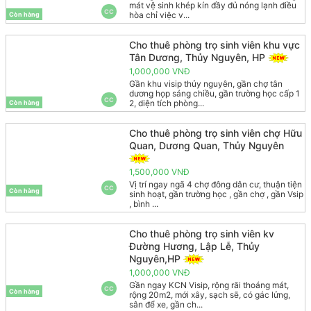
mát vệ sinh khép kín đầy đủ nóng lạnh điều
CC
hòa chỉ việc v...
Còn hàng
Cho thuê phòng trọ sinh viên khu vực
Tân Dương, Thủy Nguyên, HP
1,000,000 VNĐ
Gần khu visip thủy nguyên, gần chợ tân
dương họp sáng chiều, gần trường học cấp 1
CC
2, diện tích phòng...
Còn hàng
Cho thuê phòng trọ sinh viên chợ Hữu
Quan, Dương Quan, Thủy Nguyên
1,500,000 VNĐ
Vị trí ngay ngã 4 chợ đông dân cư, thuận tiện
CC
Còn hàng
sinh hoạt, gần trường học , gần chợ , gần Vsip
, bình ...
Cho thuê phòng trọ sinh viên kv
Đường Hương, Lập Lễ, Thủy
Nguyên,HP
1,000,000 VNĐ
Gần ngay KCN Visip, rộng rãi thoáng mát,
CC
Còn hàng
rộng 20m2, mới xây, sạch sẽ, có gác lửng,
sân để xe, gần ch...