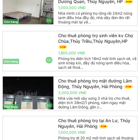
Dương Quan, Thủy Nguyên, HP
1,000,000 VNĐ
Nhà mình có phòng trọ rộng rãi 24m2 nóng
lạnh điều hòa đầy đủ, nhà dãy đơn lên rất
CC
thoáng mát lại yê...
Còn hàng
Cho thuê phòng trọ sinh viên kv Chợ
Chùa,Thủy Triều,Thủy Nguyên,HP
1,800,000 VNĐ
Phòng trọ diện tích 18m2 mới tinh sạch sẽ, vệ
CC
Còn hàng
sinh khép kín, đầy đủ nóng lạnh điều hòa,
sạch sẽ thoá...
Cho thuê phòng trọ mặt đường Lâm
Động, Thủy Nguyên, Hải Phòng
3,000,000 VNĐ
Nhà vừa mới xây xong 3 nhà trọ cho thuê,
diện tích 38m2/1 phòng, nằm ngay mặt
CC
đường Lâm Động, gần c...
Còn hàng
Cho thuê phòng trọ tại An Lư, Thủy
Nguyên, Hải Phòng
1,000,000 VNĐ
Phòng trọ dt 20 m2 mới tinh sạch sẽ thoáng