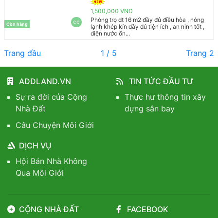
1,500,000 VNĐ
Phòng trọ dt 16 m2 đầy đủ điều hòa , nóng
CC
Còn hàng
lạnh khép kín đầy đủ tiện ích , an ninh tốt ,
điện nước ổn...
Trang đầu
1 / 5
Trang 2
ADDLAND.VN
TIN TỨC ĐẦU TƯ
Sự ra đời của Cộng
Thực hư thông tin xây
Nhà Đất
dựng sân bay
Câu Chuyện Môi Giới
DỊCH VỤ
Hội Bán Nhà Không
Qua Môi Giới
CỘNG NHÀ ĐẤT
FACEBOOK