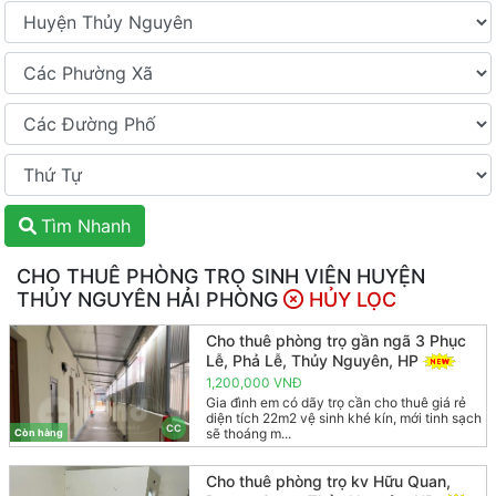
Tìm Nhanh
CHO THUÊ PHÒNG TRỌ SINH VIÊN HUYỆN
THỦY NGUYÊN HẢI PHÒNG
HỦY LỌC
Cho thuê phòng trọ gần ngã 3 Phục
Lễ, Phả Lễ, Thủy Nguyên, HP
1,200,000 VNĐ
Gia đình em có dãy trọ cần cho thuê giá rẻ
diện tích 22m2 vệ sinh khé kín, mới tinh sạch
CC
sẽ thoáng m...
Còn hàng
Cho thuê phòng trọ kv Hữu Quan,