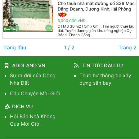
Cho thuê nhà mặt đường số 338 Mạc
Đăng Doanh, Dương Kinh,Hải Phòng
5,000,000 VNĐ
DTMB 30 m2 ( 5m x 6m ). Tìm người thuê lâu
CC
Còn hàng
dài. Tuyến đường giữa khu công nghiệp Cự
Bách, Thành Công...
Trang đầu
1 / 2
Trang 2
ADDLAND.VN
TIN TỨC ĐẦU TƯ
Sự ra đời của Cộng
Thực hư thông tin xây
Nhà Đất
dựng sân bay
Câu Chuyện Môi Giới
DỊCH VỤ
Hội Bán Nhà Không
Qua Môi Giới