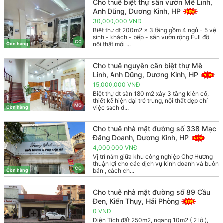
Cho thuê biệt thự sân vườn Mê Linh,
Anh Dũng, Dương Kinh, HP
30,000,000 VNĐ
Biêt thự dt 200m2 x 3 tầng gồm 4 ngủ - 5 vệ
sinh - khách - bếp - sân vườn rộng Full đồ
CC
nội thất mới ...
Còn hàng
Cho thuê nguyên căn biệt thự Mê
Linh, Anh Dũng, Dương Kinh, HP
15,000,000 VNĐ
Biệt thự dt sàn 180 m2 xây 3 tầng kiên cố,
thiết kế hiện đại trẻ trung, nội thất đẹp chỉ
MG
việc sách đ...
Còn hàng
Cho thuê nhà mặt đường số 338 Mạc
Đăng Doanh, Dương Kinh, HP
4,000,000 VNĐ
Vị trí nằm giữa khu công nghiệp Chợ Hương
thuận lợi cho các dịch vụ kinh doanh và buôn
CC
bán , cách ch...
Còn hàng
Cho thuê nhà mặt đường số 89 Cầu
Đen, Kiến Thụy, Hải Phòng
0 VNĐ
Diện Tích đất 250m2, ngang 10m2 ( 2 lô ),