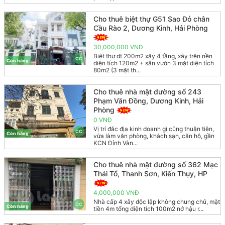
Cho thuê biệt thự G51 Sao Đỏ chân
Cầu Rào 2, Dương Kinh, Hải Phòng
30,000,000 VNĐ
Biệt thự dt 200m2 xây 4 tầng, xây trên nền
CC
Còn hàng
diện tích 120m2 + sân vườn 3 mặt diện tích
80m2 (3 mặt th...
Cho thuê nhà mặt đường số 243
Phạm Văn Đồng, Dương Kinh, Hải
Phòng
0 VNĐ
Vị trí đắc địa kinh doanh gì cũng thuận tiện,
CC
Còn hàng
vừa làm văn phòng, khách sạn, căn hộ, gần
KCN Đỉnh Vàn...
Cho thuê nhà mặt đường số 362 Mạc
Thái Tổ, Thanh Sơn, Kiến Thụy, HP
4,000,000 VNĐ
Nhà cấp 4 xây độc lập không chung chủ, mặt
CC
Còn hàng
tiền 4m tổng diện tích 100m2 nở hậu r...