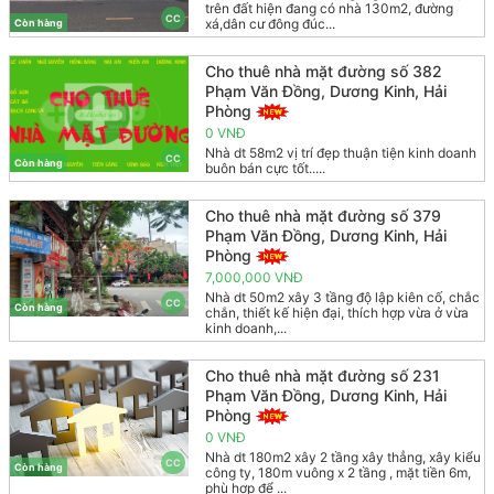
trên đất hiện đang có nhà 130m2, đường
CC
xá,dân cư đông đúc...
Còn hàng
Cho thuê nhà mặt đường số 382
Phạm Văn Đồng, Dương Kinh, Hải
Phòng
0 VNĐ
Nhà dt 58m2 vị trí đẹp thuận tiện kinh doanh
CC
Còn hàng
buôn bán cực tốt.....
Cho thuê nhà mặt đường số 379
Phạm Văn Đồng, Dương Kinh, Hải
Phòng
7,000,000 VNĐ
Nhà dt 50m2 xây 3 tầng độ lập kiên cố, chắc
CC
Còn hàng
chắn, thiết kế hiện đại, thích hợp vừa ở vừa
kinh doanh,...
Cho thuê nhà mặt đường số 231
Phạm Văn Đồng, Dương Kinh, Hải
Phòng
0 VNĐ
Nhà dt 180m2 xây 2 tầng xây thẳng, xây kiểu
CC
Còn hàng
công ty, 180m vuông x 2 tầng , mặt tiền 6m,
phù hợp để ...