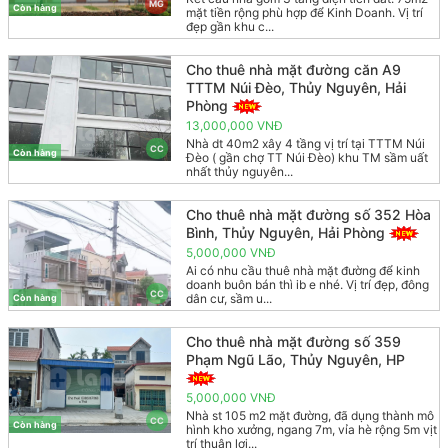
MG
Còn hàng
mặt tiền rộng phù hợp để Kinh Doanh. Vị trí
đẹp gần khu c...
Cho thuê nhà mặt đường căn A9
TTTM Núi Đèo, Thủy Nguyên, Hải
Phòng
13,000,000 VNĐ
Nhà dt 40m2 xây 4 tầng vị trí tại TTTM Núi
CC
Còn hàng
Đèo ( gần chợ TT Núi Đèo) khu TM sầm uất
nhất thủy nguyên...
Cho thuê nhà mặt đường số 352 Hòa
Bình, Thủy Nguyên, Hải Phòng
5,000,000 VNĐ
Ai có nhu cầu thuê nhà mặt đường để kinh
doanh buôn bán thì ib e nhé. Vị trí đẹp, đông
CC
dân cư, sầm u...
Còn hàng
Cho thuê nhà mặt đường số 359
Phạm Ngũ Lão, Thủy Nguyên, HP
5,000,000 VNĐ
Nhà st 105 m2 mặt đường, đã dụng thành mô
CC
Còn hàng
hình kho xưởng, ngang 7m, vỉa hè rộng 5m vịt
trí thuận lợi...