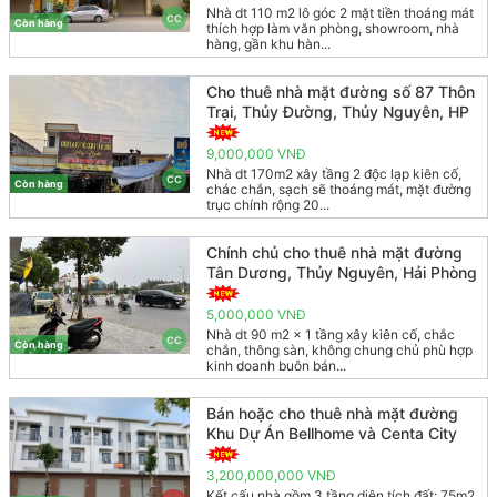
Nhà dt 110 m2 lô góc 2 mặt tiền thoáng mát
CC
Còn hàng
thích hợp làm văn phòng, showroom, nhà
hàng, gần khu hàn...
Cho thuê nhà mặt đường số 87 Thôn
Trại, Thủy Đường, Thủy Nguyên, HP
9,000,000 VNĐ
Nhà dt 170m2 xây tầng 2 độc lạp kiên cố,
CC
Còn hàng
chác chắn, sạch sẽ thoáng mát, mặt đường
trục chính rộng 20...
Chính chủ cho thuê nhà mặt đường
Tân Dương, Thủy Nguyên, Hải Phòng
5,000,000 VNĐ
Nhà dt 90 m2 x 1 tầng xây kiên cố, chắc
CC
Còn hàng
chắn, thông sàn, không chung chủ phù hợp
kinh doanh buôn bán...
Bán hoặc cho thuê nhà mặt đường
Khu Dự Án Bellhome và Centa City
3,200,000,000 VNĐ
Kết cấu nhà gồm 3 tầng diện tích đất: 75m2