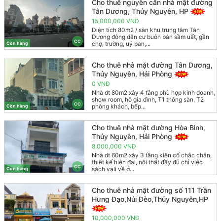
Cho thuê nguyên căn nhà mặt đường
Tân Dương, Thủy Nguyên, HP
15,000,000 VNĐ
Diện tích 80m2 / sàn khu trung tâm Tân
Dương đông dân cư buôn bán sầm uất, gần
CC
chợ, trường, uỷ ban,...
Còn hàng
Cho thuê nhà mặt đường Tân Dương,
Thủy Nguyên, Hải Phòng
0 VNĐ
Nhà dt 80m2 xây 4 tầng phù hợp kinh doanh,
show room, hộ gia đình, T1 thông sàn, T2
CC
phòng khách, bếp...
Còn hàng
Cho thuê nhà mặt đường Hòa Bình,
Thủy Nguyên, Hải Phòng
8,000,000 VNĐ
Nhà dt 60m2 xây 3 tầng kiên cố chắc chắn,
thiết kế hiện đại, nội thất đầy đủ chỉ việc
CC
sách vali về ở...
Còn hàng
Cho thuê nhà mặt đường số 111 Trần
Hưng Đạo,Núi Đèo,Thủy Nguyên,HP
10,000,000 VNĐ