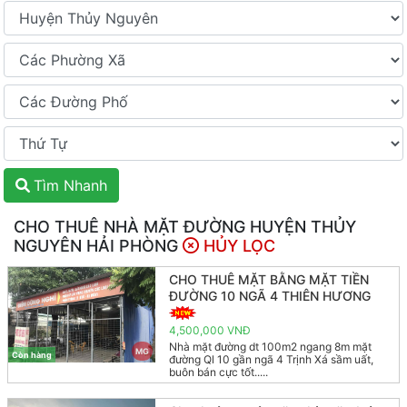
Tìm Nhanh
CHO THUÊ NHÀ MẶT ĐƯỜNG HUYỆN THỦY
NGUYÊN HẢI PHÒNG
HỦY LỌC
CHO THUÊ MẶT BẰNG MẶT TIỀN
ĐƯỜNG 10 NGÃ 4 THIÊN HƯƠNG
4,500,000 VNĐ
Nhà mặt đường dt 100m2 ngang 8m mặt
MG
Còn hàng
đường Ql 10 gần ngã 4 Trịnh Xá sầm uất,
buôn bán cực tốt.....