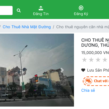
Đăng Tin
Đăng Ký
Cho Thuê Nhà Mặt Đường
Cho thuê nguyên căn nhà m
CHO THUÊ N
DƯƠNG, THỦ
15,000,000 V
★
★
★
★
Lưu Sản Ph
Next
Chia sẻ