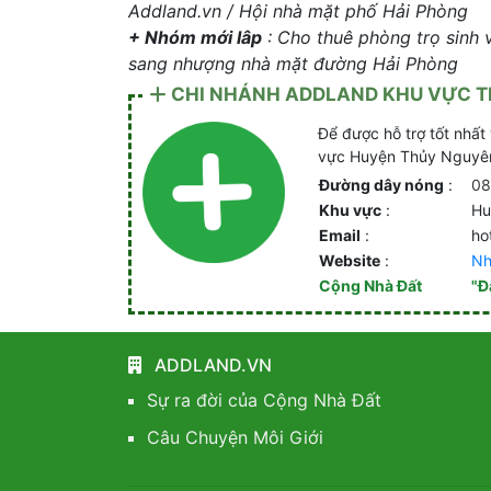
Addland.vn / Hội nhà mặt phố Hải Phòng
+ Nhóm mới lâp
: Cho thuê phòng trọ sinh 
sang nhượng nhà mặt đường Hải Phòng
CHI NHÁNH ADDLAND KHU VỰC 
Để được hỗ trợ tốt nhất 
vực Huyện Thủy Nguyên,
Đường dây nóng
:
08
Khu vực
:
Hu
Email
:
ho
Website
:
Nh
Cộng Nhà Đất
"Đ
ADDLAND.VN
Sự ra đời của Cộng Nhà Đất
Câu Chuyện Môi Giới