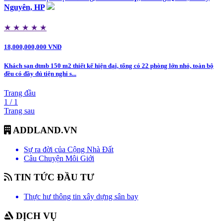
Nguyên, HP
★
★
★
★
★
18,000,000,000 VNĐ
Khách sạn dtmb 150 m2 thiết kế hiện đại, tổng có 22 phòng lớn nhỏ, toàn bộ
đều có đầy đủ tiện nghi s...
Trang đầu
1 / 1
Trang sau
ADDLAND.VN
Sự ra đời của Cộng Nhà Đất
Câu Chuyện Môi Giới
TIN TỨC ĐẦU TƯ
Thực hư thông tin xây dựng sân bay
DỊCH VỤ