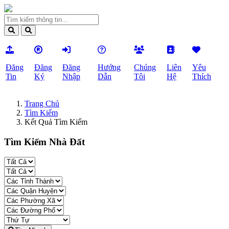
Đăng
Đăng
Đăng
Hướng
Chúng
Liên
Yêu
Tin
Ký
Nhập
Dẫn
Tôi
Hệ
Thích
Trang Chủ
Tìm Kiếm
Kết Quả Tìm Kiếm
Tìm Kiếm Nhà Đất