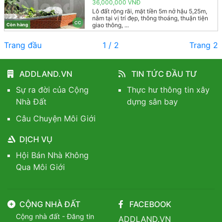
36,000,000 VNĐ
Lô đất rộng rãi, mặt tiền 5m nở hậu 5,25m,
nằm tại vị trí đẹp, thông thoáng, thuận tiện
CC
giao thông, ...
Còn hàng
Trang đầu
1 / 2
Trang 2
ADDLAND.VN
TIN TỨC ĐẦU TƯ
Sự ra đời của Cộng
Thực hư thông tin xây
Nhà Đất
dựng sân bay
Câu Chuyện Môi Giới
DỊCH VỤ
Hội Bán Nhà Không
Qua Môi Giới
CỘNG NHÀ ĐẤT
FACEBOOK
Cộng nhà đất - Đăng tin
ADDLAND.VN