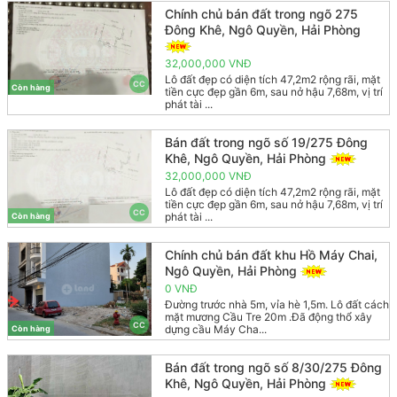
Chính chủ bán đất trong ngõ 275
Đông Khê, Ngô Quyền, Hải Phòng
32,000,000 VNĐ
Lô đất đẹp có diện tích 47,2m2 rộng rãi, mặt
CC
Còn hàng
tiền cực đẹp gần 6m, sau nở hậu 7,68m, vị trí
phát tài ...
Bán đất trong ngõ số 19/275 Đông
Khê, Ngô Quyền, Hải Phòng
32,000,000 VNĐ
Lô đất đẹp có diện tích 47,2m2 rộng rãi, mặt
tiền cực đẹp gần 6m, sau nở hậu 7,68m, vị trí
CC
phát tài ...
Còn hàng
Chính chủ bán đất khu Hồ Máy Chai,
Ngô Quyền, Hải Phòng
0 VNĐ
Đường trước nhà 5m, vỉa hè 1,5m. Lô đất cách
mặt mương Cầu Tre 20m .Đã động thổ xây
CC
dựng cầu Máy Cha...
Còn hàng
Bán đất trong ngõ số 8/30/275 Đông
Khê, Ngô Quyền, Hải Phòng