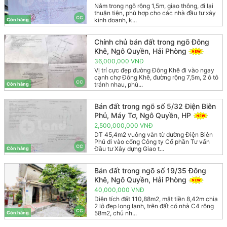
Nằm trong ngõ rộng 1,5m, giao thông, đi lại
thuận tiện, phù hợp cho các nhà đầu tư xây
CC
kinh doanh, k...
Còn hàng
Chính chủ bán đất trong ngõ Đông
Khê, Ngô Quyền, Hải Phòng
36,000,000 VNĐ
Vị trí cực đẹp đường Đông Khê đi vào ngay
cạnh chợ Đông Khê, đường rộng 7,5m, 2 ô tô
CC
tránh nhau, phù...
Còn hàng
Bán đất trong ngõ số 5/32 Điện Biên
Phủ, Máy Tơ, Ngô Quyền, HP
2,500,000,000 VNĐ
DT 45,4m2 vuông vắn từ đường Điện Biên
Phủ đi vào cổng Công ty Cổ phần Tư vấn
CC
Đầu tư Xây dựng Giao t...
Còn hàng
Bán đất trong ngõ số 19/35 Đông
Khê, Ngô Quyền, Hải Phòng
40,000,000 VNĐ
Diện tích đất 110,88m2, mặt tiền 8,42m chia
2 lô đẹp long lanh, trên đất có nhà C4 rộng
CC
58m2, chủ nh...
Còn hàng