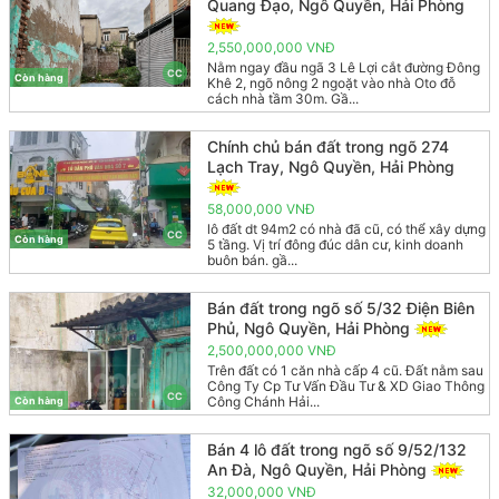
Quang Đạo, Ngô Quyền, Hải Phòng
2,550,000,000 VNĐ
Nằm ngay đầu ngã 3 Lê Lợi cắt đường Đông
CC
Còn hàng
Khê 2, ngõ nông 2 ngoặt vào nhà Oto đỗ
cách nhà tầm 30m. Gầ...
Chính chủ bán đất trong ngõ 274
Lạch Tray, Ngô Quyền, Hải Phòng
58,000,000 VNĐ
lô đất dt 94m2 có nhà đã cũ, có thể xây dựng
CC
Còn hàng
5 tầng. Vị trí đông đúc dân cư, kinh doanh
buôn bán. gầ...
Bán đất trong ngõ số 5/32 Điện Biên
Phủ, Ngô Quyền, Hải Phòng
2,500,000,000 VNĐ
Trên đất có 1 căn nhà cấp 4 cũ. Đất nằm sau
Công Ty Cp Tư Vấn Đầu Tư & XD Giao Thông
CC
Công Chánh Hải...
Còn hàng
Bán 4 lô đất trong ngõ số 9/52/132
An Đà, Ngô Quyền, Hải Phòng
32,000,000 VNĐ